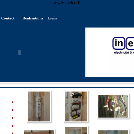
www.inelco.fr
Contact
Réalisations
Liens
té
ée
le
ié
es