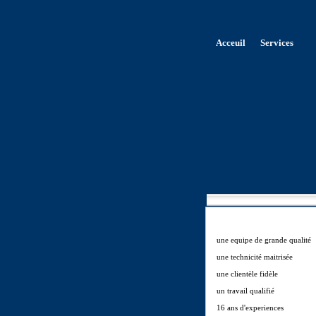
Acceuil
Services
une equipe de grande quali
une technicité maitris
une clientèle fidè
un travail qualif
16 ans d'experienc