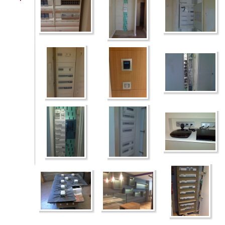
___________